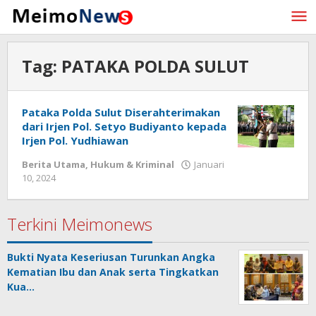
Lewati
ke
konten
Tag:
PATAKA POLDA SULUT
Pataka Polda Sulut Diserahterimakan
dari Irjen Pol. Setyo Budiyanto kepada
Irjen Pol. Yudhiawan
Berita Utama
,
Hukum & Kriminal
Januari
10, 2024
oleh
Redaksi
Meimo
News
Terkini Meimonews
Bukti Nyata Keseriusan Turunkan Angka
Kematian Ibu dan Anak serta Tingkatkan
Kua…