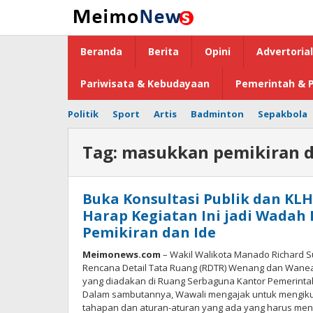
Lewati
ke
konten
Beranda
Berita
Opini
Advertorial
Pariwisata & Kebudayaan
Pemerintah & P
Politik
Sport
Artis
Badminton
Sepakbola
Tag:
masukkan pemikiran d
Buka Konsultasi Publik dan KL
Harap Kegiatan Ini jadi Wada
Pemikiran dan Ide
Meimonews.com
– Wakil Walikota Manado Richard S
Rencana Detail Tata Ruang (RDTR) Wenang dan Wanea 
yang diadakan di Ruang Serbaguna Kantor Pemerintah
Dalam sambutannya, Wawali mengajak untuk mengikuti
tahapan dan aturan-aturan yang ada yang harus me