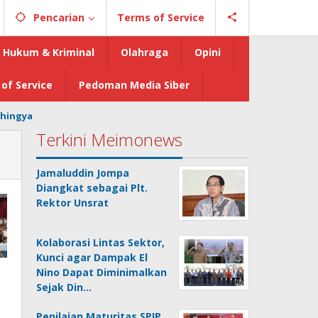
Pencarian
Terms of Service
Hukum & Kriminal
Olahraga
Opini
of Service
Pedoman Media Siber
hingya
Terkini Meimonews
Jamaluddin Jompa
Diangkat sebagai Plt.
Rektor Unsrat
Kolaborasi Lintas Sektor,
Kunci agar Dampak El
Nino Dapat Diminimalkan
Sejak Din…
Penilaian Maturitas SPIP