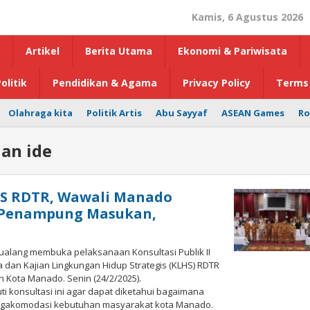
Kamis, 6 Agustus 2026
Artikel
Berita Utama
Ekonomi & Pariwisata
olitik
Pendidikan & Agama
Privacy Policy
Terms 
Olahraga kita
Politik Artis
Abu Sayyaf
ASEAN Games
Ro
an ide
HS RDTR, Wawali Manado
h Penampung Masukan,
ualang membuka pelaksanaan Konsultasi Publik II
dan Kajian Lingkungan Hidup Strategis (KLHS) RDTR
 Kota Manado. Senin (24/2/2025).
 konsultasi ini agar dapat diketahui bagaimana
ngakomodasi kebutuhan masyarakat kota Manado.