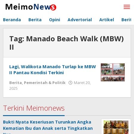
Lewati
ke
konten
Beranda
Berita
Opini
Advertorial
Artikel
Berit
Tag:
Manado Beach Walk (MBW)
II
Lagi, Walikota Manado Turlap ke MBW
II Pantau Kondisi Terkini
Berita
,
Pemerintah & Politik
Maret 20,
2025
oleh
Redaksi
Meimo
Terkini Meimonews
Bukti Nyata Keseriusan Turunkan Angka
Kematian Ibu dan Anak serta Tingkatkan