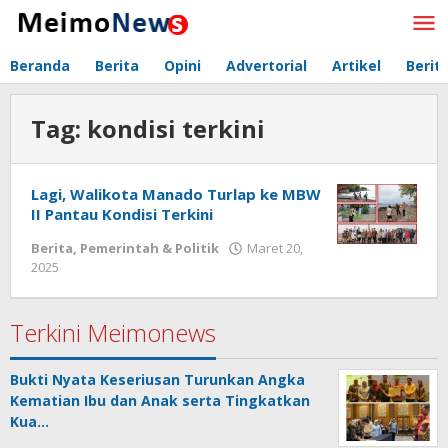
Lewati
ke
konten
Beranda
Berita
Opini
Advertorial
Artikel
Berit
Tag:
kondisi terkini
Lagi, Walikota Manado Turlap ke MBW
II Pantau Kondisi Terkini
Berita
,
Pemerintah & Politik
Maret 20,
2025
oleh
Redaksi
Meimo
Terkini Meimonews
Bukti Nyata Keseriusan Turunkan Angka
Kematian Ibu dan Anak serta Tingkatkan
Kua…