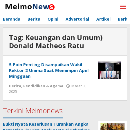
Lewati
ke
konten
Beranda
Berita
Opini
Advertorial
Artikel
Berit
Tag:
Keuangan dan Umum)
Donald Matheos Ratu
5 Poin Penting Disampaikan Wakil
Rektor 2 Unima Saat Memimpin Apel
Mingguan
Berita
,
Pendidikan & Agama
Maret 3,
2025
oleh
Redaksi
Meimo
Terkini Meimonews
Bukti Nyata Keseriusan Turunkan Angka