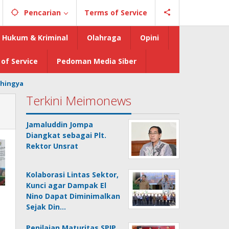
Pencarian
Terms of Service
Hukum & Kriminal
Olahraga
Opini
of Service
Pedoman Media Siber
hingya
Terkini Meimonews
Jamaluddin Jompa
Diangkat sebagai Plt.
Rektor Unsrat
Kolaborasi Lintas Sektor,
Kunci agar Dampak El
Nino Dapat Diminimalkan
Sejak Din…
Penilaian Maturitas SPIP