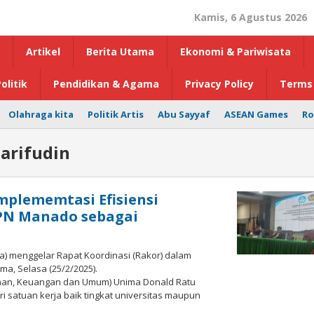
Kamis, 6 Agustus 2026
Artikel
Berita Utama
Ekonomi & Pariwisata
olitik
Pendidikan & Agama
Privacy Policy
Terms 
Olahraga kita
Politik Artis
Abu Sayyaf
ASEAN Games
Ro
arifudin
mplememtasi Efisiensi
PN Manado sebagai
a) menggelar Rapat Koordinasi (Rakor) dalam
ma, Selasa (25/2/2025).
anaan, Keuangan dan Umum) Unima Donald Ratu
ri satuan kerja baik tingkat universitas maupun