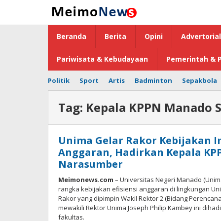
Lewati
ke
konten
Beranda
Berita
Opini
Advertorial
Pariwisata & Kebudayaan
Pemerintah & P
Politik
Sport
Artis
Badminton
Sepakbola
Tag:
Kepala KPPN Manado S
Unima Gelar Rakor Kebijakan I
Anggaran, Hadirkan Kepala KP
Narasumber
Meimonews.com
– Universitas Negeri Manado (Unim
rangka kebijakan efisiensi anggaran di lingkungan Uni
Rakor yang dipimpin Wakil Rektor 2 (Bidang Perenc
mewakili Rektor Unima Joseph Philip Kambey ini dihadi
fakultas.