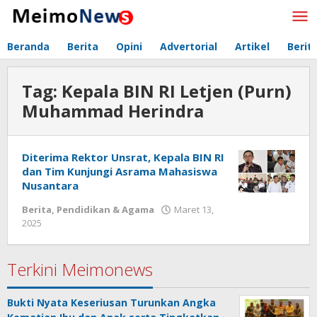
Lewati
ke
konten
Beranda
Berita
Opini
Advertorial
Artikel
Berit
Tag:
Kepala BIN RI Letjen (Purn)
Muhammad Herindra
Diterima Rektor Unsrat, Kepala BIN RI
dan Tim Kunjungi Asrama Mahasiswa
Nusantara
Berita
,
Pendidikan & Agama
Maret 13,
2025
oleh
Redaksi
Meimo
Terkini Meimonews
Bukti Nyata Keseriusan Turunkan Angka