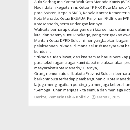
Aula Serbaguna Kantor Wali Kota Manado Kamis (6/3/2
Hadir dalam kegiatan ini, Ketua TP PKK Kota Manado 
para Asisten, Kepala SKPD, Kepala Kantor Kementer
Kota Manado, Ketua BKSAUA, Pimpinan FKUB, dan FPK
Kota Manado, serta undangan lainnya.
Walikota berharap dukungan dari kita semua dalam m
kita, dan saatnya untuk bekerja, yang merupakan awal d
Mantan Ketua DPRD Sulut ini mengungkapkan bagaim
pelaksanaan Pilkada, di mana seluruh masyarakat b
kondusif.
“Pilkada sudah lewat, dan kita semua harus bersikap
para tokoh agama agar kami dapat melaksanakan p
masyarakat Kota Manado,” ujarnya,
Orang nomor.satu di Ibukota Provinsi Sulut ini berhar
berkontribusi terhadap pembangunan di Kota Manado. 
Ia juga mengingatkan pentingnya menjaga kebersih
“Semoga Tuhan menjaga kita semua dan menjaga Kota M
Berita
,
Pemerintah & Politik
Maret 6, 2025
ole
Red
Me