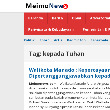
Lewati
ke
konten
Beranda
Berita
Opini
Advertorial
Pariwisata & Kebudayaan
Pemerintah & P
Politik
Sport
Artis
Badminton
Sepakbola
Tag:
kepada Tuhan
Walikota Manado : Kepercaya
Dipertanggungjawabkan kepa
Meimonews.com
– Walikota Manado Andrei Angouw
dipercayakan untuk bekerja demi masyarakat kota M
“Ini akan dipertanggungjawabkan kepada Tuhan Yang
sambutan pada ibadah oikumene Korpri Kota Manado 
Richard Sualang sebagai Walikota dan Wakil Walikota
Ibadah syukur yang dipimpin Ketua Badan Pekerja Maje