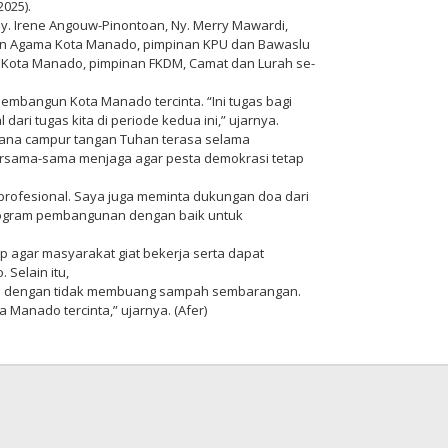
025).
Ny. Irene Angouw-Pinontoan, Ny. Merry Mawardi,
ian Agama Kota Manado, pimpinan KPU dan Bawaslu
 Kota Manado, pimpinan FKDM, Camat dan Lurah se-
embangun Kota Manado tercinta. “Ini tugas bagi
ari tugas kita di periode kedua ini,” ujarnya.
ana campur tangan Tuhan terasa selama
ersama-sama menjaga agar pesta demokrasi tetap
 profesional. Saya juga meminta dukungan doa dari
rogram pembangunan dengan baik untuk
ap agar masyarakat giat bekerja serta dapat
Selain itu,
an dengan tidak membuang sampah sembarangan.
anado tercinta,” ujarnya. (Afer)
h
aksi
imo