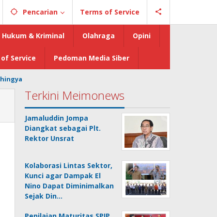
Pencarian
Terms of Service
Hukum & Kriminal
Olahraga
Opini
of Service
Pedoman Media Siber
hingya
Terkini Meimonews
Jamaluddin Jompa
Diangkat sebagai Plt.
Rektor Unsrat
Kolaborasi Lintas Sektor,
Kunci agar Dampak El
Nino Dapat Diminimalkan
Sejak Din…
Penilaian Maturitas SPIP