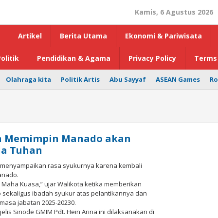
Kamis, 6 Agustus 2026
Artikel
Berita Utama
Ekonomi & Pariwisata
olitik
Pendidikan & Agama
Privacy Policy
Terms 
Olahraga kita
Politik Artis
Abu Sayyaf
ASEAN Games
Ro
an Memimpin Manado akan
da Tuhan
 menyampaikan rasa syukurnya karena kembali
anado.
 Maha Kuasa,” ujar Walikota ketika memberikan
sekaligus ibadah syukur atas pelantikannya dan
 masa jabatan 2025-20230.
lis Sinode GMIM Pdt. Hein Arina ini dilaksanakan di