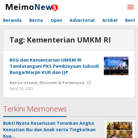
Lewati
ke
konten
Beranda
Berita
Opini
Advertorial
Artikel
Berit
Tag:
Kementerian UMKM RI
BSG dan Kementerian UMKM RI
Tandatangani PKS Pembiayaan Subsidi
Bunga/Marjin KUR dan IJP
Berita Utama
,
Ekonomi & Pariwisata
April 26, 2025
oleh
Redaksi
Meimo
Terkini Meimonews
Bukti Nyata Keseriusan Turunkan Angka
Kematian Ibu dan Anak serta Tingkatkan
Kua…