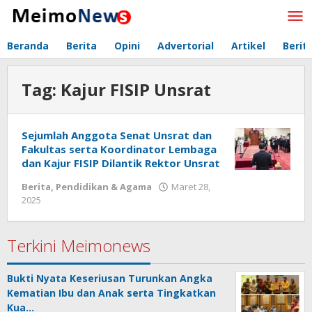
Lewati
ke
konten
Beranda
Berita
Opini
Advertorial
Artikel
Berit
Tag:
Kajur FISIP Unsrat
Sejumlah Anggota Senat Unsrat dan
Fakultas serta Koordinator Lembaga
dan Kajur FISIP Dilantik Rektor Unsrat
Berita
,
Pendidikan & Agama
Maret 28,
2025
oleh
Redaksi
Meimo
Terkini Meimonews
Bukti Nyata Keseriusan Turunkan Angka
Kematian Ibu dan Anak serta Tingkatkan
Kua…