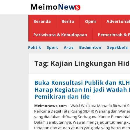
Lewati
ke
konten
Beranda
Berita
Opini
Advertorial
Pariwisata & Kebudayaan
Pemerintah & P
Politik
Sport
Artis
Badminton
Sepakbola
Tag:
Kajian Lingkungan Hid
Buka Konsultasi Publik dan KL
Harap Kegiatan Ini jadi Wada
Pemikiran dan Ide
Meimonews.com
– Wakil Walikota Manado Richard S
Rencana Detail Tata Ruang (RDTR) Wenang dan Wanea 
yang diadakan di Ruang Serbaguna Kantor Pemerintah
Dalam sambutannya, Wawali mengajak untuk mengikuti
tahapan dan aturan-aturan yang ada yang harus me