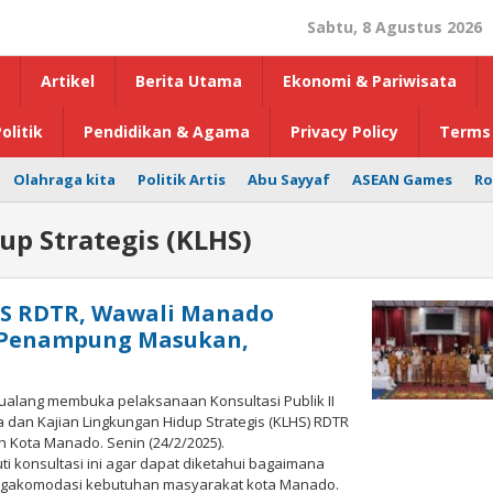
Sabtu, 8 Agustus 2026
Artikel
Berita Utama
Ekonomi & Pariwisata
olitik
Pendidikan & Agama
Privacy Policy
Terms 
Olahraga kita
Politik Artis
Abu Sayyaf
ASEAN Games
Ro
up Strategis (KLHS)
HS RDTR, Wawali Manado
h Penampung Masukan,
ualang membuka pelaksanaan Konsultasi Publik II
dan Kajian Lingkungan Hidup Strategis (KLHS) RDTR
 Kota Manado. Senin (24/2/2025).
 konsultasi ini agar dapat diketahui bagaimana
ngakomodasi kebutuhan masyarakat kota Manado.