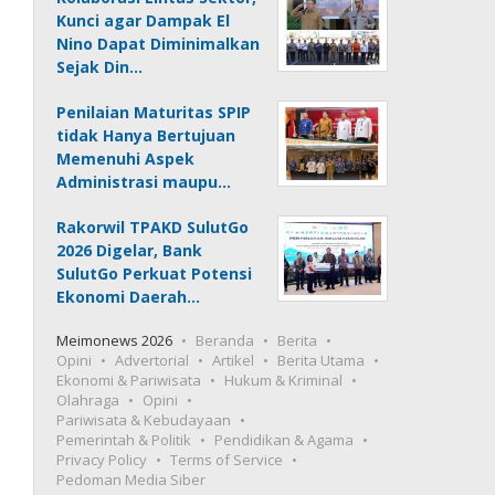
Kunci agar Dampak El
Nino Dapat Diminimalkan
Sejak Din…
Penilaian Maturitas SPIP
tidak Hanya Bertujuan
Memenuhi Aspek
Administrasi maupu…
Rakorwil TPAKD SulutGo
2026 Digelar, Bank
SulutGo Perkuat Potensi
Ekonomi Daerah…
Meimonews 2026
Beranda
Berita
Opini
Advertorial
Artikel
Berita Utama
Ekonomi & Pariwisata
Hukum & Kriminal
Olahraga
Opini
Pariwisata & Kebudayaan
Pemerintah & Politik
Pendidikan & Agama
Privacy Policy
Terms of Service
Pedoman Media Siber