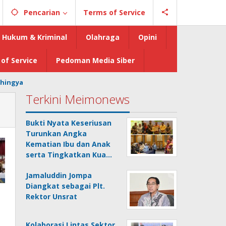
Pencarian
Terms of Service
Hukum & Kriminal
Olahraga
Opini
of Service
Pedoman Media Siber
hingya
Terkini Meimonews
Bukti Nyata Keseriusan
Turunkan Angka
Kematian Ibu dan Anak
serta Tingkatkan Kua…
Jamaluddin Jompa
Diangkat sebagai Plt.
Rektor Unsrat
Kolaborasi Lintas Sektor,