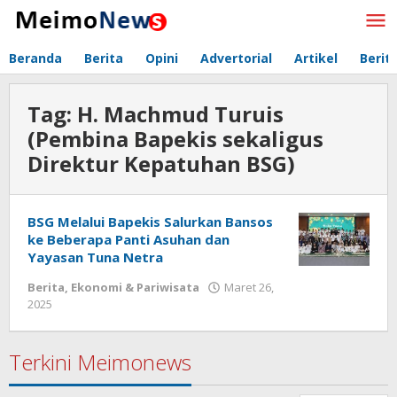
Lewati
ke
konten
Beranda
Berita
Opini
Advertorial
Artikel
Berit
Tag:
H. Machmud Turuis
(Pembina Bapekis sekaligus
Direktur Kepatuhan BSG)
BSG Melalui Bapekis Salurkan Bansos
ke Beberapa Panti Asuhan dan
Yayasan Tuna Netra
Berita
,
Ekonomi & Pariwisata
Maret 26,
2025
oleh
Redaksi
Meimo
Terkini Meimonews