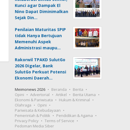
Kunci agar Dampak El
Nino Dapat Diminimalkan
Sejak Din…
Penilaian Maturitas SPIP
tidak Hanya Bertujuan
Memenuhi Aspek
Administrasi maupu…
Rakorwil TPAKD SulutGo
2026 Digelar, Bank
SulutGo Perkuat Potensi
Ekonomi Daerah…
Meimonews 2026
Beranda
Berita
Opini
Advertorial
Artikel
Berita Utama
Ekonomi & Pariwisata
Hukum & Kriminal
Olahraga
Opini
Pariwisata & Kebudayaan
Pemerintah & Politik
Pendidikan & Agama
Privacy Policy
Terms of Service
Pedoman Media Siber