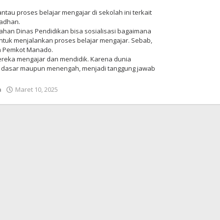
tau proses belajar mengajar di sekolah ini terkait
madhan.
ahan Dinas Pendidikan bisa sosialisasi bagaimana
untuk menjalankan proses belajar mengajar. Sebab,
an Pemkot Manado.
mereka mengajar dan mendidik. Karena dunia
n dasar maupun menengah, menjadi tanggung jawab
a
Maret 10, 2025
oleh
Redaksi
Meimo