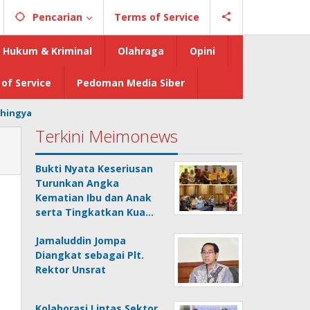
Pencarian
Terms of Service
Hukum & Kriminal
Olahraga
Opini
of Service
Pedoman Media Siber
hingya
Terkini Meimonews
Bukti Nyata Keseriusan
Turunkan Angka
Kematian Ibu dan Anak
serta Tingkatkan Kua…
Jamaluddin Jompa
Diangkat sebagai Plt.
Rektor Unsrat
Kolaborasi Lintas Sektor,