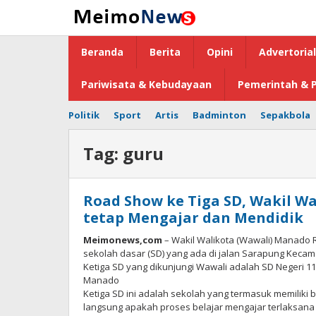
Lewati
ke
konten
Beranda
Berita
Opini
Advertorial
Pariwisata & Kebudayaan
Pemerintah & P
Politik
Sport
Artis
Badminton
Sepakbola
Tag:
guru
Road Show ke Tiga SD, Wakil W
tetap Mengajar dan Mendidik
Meimonews,com
– Wakil Walikota (Wawali) Manado 
sekolah dasar (SD) yang ada di jalan Sarapung Keca
Ketiga SD yang dikunjungi Wawali adalah SD Negeri 
Manado
Ketiga SD ini adalah sekolah yang termasuk memiliki b
langsung apakah proses belajar mengajar terlaksana 