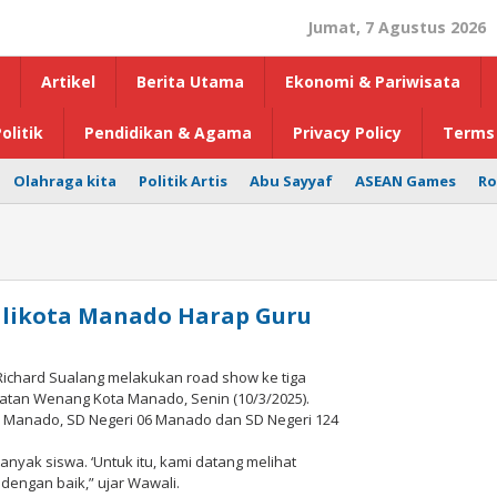
Jumat, 7 Agustus 2026
Artikel
Berita Utama
Ekonomi & Pariwisata
olitik
Pendidikan & Agama
Privacy Policy
Terms 
Olahraga kita
Politik Artis
Abu Sayyaf
ASEAN Games
Ro
alikota Manado Harap Guru
Richard Sualang melakukan road show ke tiga
matan Wenang Kota Manado, Senin (10/3/2025).
11 Manado, SD Negeri 06 Manado dan SD Negeri 124
anyak siswa. ‘Untuk itu, kami datang melihat
dengan baik,” ujar Wawali.