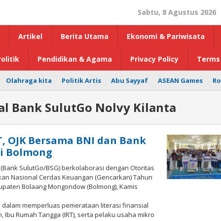
Sabtu, 8 Agustus 2026
Artikel
Berita Utama
Ekonomi & Pariwisata
olitik
Pendidikan & Agama
Privacy Policy
Terms 
Olahraga kita
Politik Artis
Abu Sayyaf
ASEAN Games
Ro
l Bank SulutGo Nolvy Kilanta
, OJK Bersama BNI dan Bank
di Bolmong
 (Bank SulutGo/BSG) berkolaborasi dengan Otoritas
kan Nasional Cerdas Keuangan (Gencarkan) Tahun
bupaten Bolaang Mongondow (Bolmong), Kamis
dalam memperluas pemerataan literasi finansial
 Ibu Rumah Tangga (IRT), serta pelaku usaha mikro