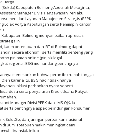
eluarga.
rah (Sekda) Kabupaten Bolmong Abdullah Mokoginta,
Assistant Manager Divisi Pengawasan Perilaku
 Konsumen dan Layanan Manajemen Strategis (PEPK
ng Lolak Aditya Paputungan serta Pemimpin Kantor
bu.
a Kabupaten Bolmong menyampaikan apresiasi
trategis ini.
i, kaum perempuan dan IRT di Bolmong dapat
ndiri secara ekonomi, serta memiliki benteng yang
atan pinjaman online (pinjol) ilegal.
ingkat regional, BSG memandang pentingnya
tannya menekankan bahwa peran ibu rumah tangga
. Oleh karena itu, BSG hadir tidak hanya
layanan inklusi perbankan nyata seperti
 desa-desa serta penyaluran Kredit Usaha Rakyat
 rumahan.
istant Manager Divisi PEPK dan LMS OJK. Ia
t serta pentingnya aspek pelindungan konsumen
ank SulutGo, dan jaringan perbankan nasional
n di Bumi Totabuan makin meningkat demi
gguh finansial. (elka)