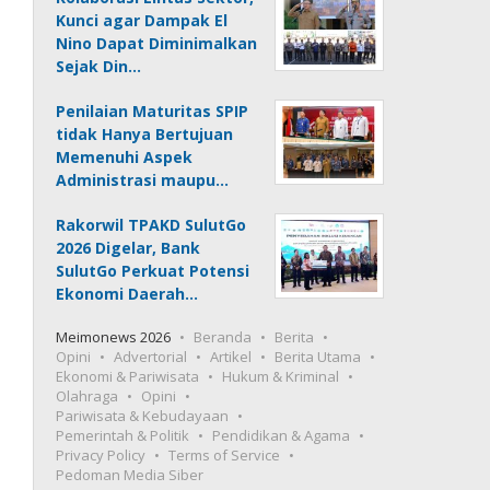
Kunci agar Dampak El
Nino Dapat Diminimalkan
Sejak Din…
Penilaian Maturitas SPIP
tidak Hanya Bertujuan
Memenuhi Aspek
Administrasi maupu…
Rakorwil TPAKD SulutGo
2026 Digelar, Bank
SulutGo Perkuat Potensi
Ekonomi Daerah…
Meimonews 2026
Beranda
Berita
Opini
Advertorial
Artikel
Berita Utama
Ekonomi & Pariwisata
Hukum & Kriminal
Olahraga
Opini
Pariwisata & Kebudayaan
Pemerintah & Politik
Pendidikan & Agama
Privacy Policy
Terms of Service
Pedoman Media Siber