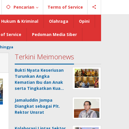
Pencarian
Terms of Service
Hukum & Kriminal
Olahraga
Opini
of Service
Pedoman Media Siber
hingya
Terkini Meimonews
Bukti Nyata Keseriusan
Turunkan Angka
Kematian Ibu dan Anak
serta Tingkatkan Kua…
Jamaluddin Jompa
Diangkat sebagai Plt.
Rektor Unsrat
Kolaborasi Lintas Sektor,