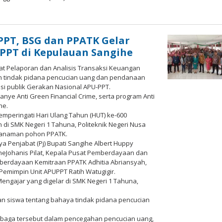
h
aksi
imo
PT, BSG dan PPATK Gelar
PPT di Kepulauan Sangihe
t Pelaporan dan Analisis Transaksi Keuangan
 tindak pidana pencucian uang dan pendanaan
asi publik Gerakan Nasional APU-PPT.
nye Anti Green Financial Crime, serta program Anti
he.
mperingati Hari Ulang Tahun (HUT) ke-600
 di SMK Negeri 1 Tahuna, Politeknik Negeri Nusa
enanaman pohon PPATK.
nya Penjabat (Pj) Bupati Sangihe Albert Huppy
heJohanis Pilat, Kepala Pusat Pemberdayaan dan
berdayaan Kemitraan PPATK Adhitia Abriansyah,
Pemimpin Unit APUPPT Ratih Watugigir.
engajar yang digelar di SMK Negeri 1 Tahuna,
n siswa tentang bahaya tindak pidana pencucian
mbaga tersebut dalam pencegahan pencucian uang,