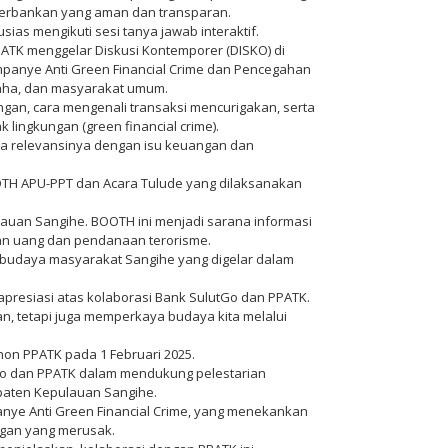
erbankan yang aman dan transparan.
usias mengikuti sesi tanya jawab interaktif.
PATK menggelar Diskusi Kontemporer (DISKO) di
mpanye Anti Green Financial Crime dan Pencegahan
saha, dan masyarakat umum.
angan, cara mengenali transaksi mencurigakan, serta
ingkungan (green financial crime).
rena relevansinya dengan isu keuangan dan
TH APU-PPT dan Acara Tulude yang dilaksanakan
uan Sangihe. BOOTH ini menjadi sarana informasi
an uang dan pendanaan terorisme.
i budaya masyarakat Sangihe yang digelar dalam
resiasi atas kolaborasi Bank SulutGo dan PPATK.
an, tetapi juga memperkaya budaya kita melalui
on PPATK pada 1 Februari 2025.
Go dan PPATK dalam mendukung pelestarian
paten Kepulauan Sangihe.
nye Anti Green Financial Crime, yang menekankan
ngan yang merusak.