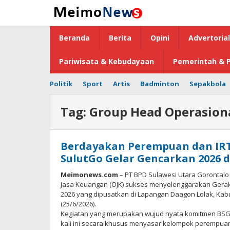
Lewati
ke
konten
Beranda
Berita
Opini
Advertorial
Pariwisata & Kebudayaan
Pemerintah & P
Politik
Sport
Artis
Badminton
Sepakbola
Tag:
Group Head Operasiona
Berdayakan Perempuan dan IRT
SulutGo Gelar Gencarkan 2026 
Meimonews.com
– PT BPD Sulawesi Utara Gorontalo
Jasa Keuangan (OJK) sukses menyelenggarakan Gera
2026 yang dipusatkan di Lapangan Daagon Lolak, Ka
(25/6/2026).
Kegiatan yang merupakan wujud nyata komitmen BSG 
kali ini secara khusus menyasar kelompok perempuan,