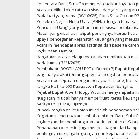
sementara Bank SulutGo memperkenalkan layanan p
Acara ini diikuti oleh ratusan siswa dan guru, yang ant
Pada hari yang sama (30/1)2025), Bank SulutGo dan P
Politeknik Negeri Nusa Utara (PNNU) dengan tema Ka
Pencucian Uang” yang dihadiri mahasiswa, pelaku u
Materi yang dibahas meliputi pentingnya literasi keu
upaya pencegahan kejahatan keuangan yang merusak l
Acara ini mendapat apresiasi tinggi dari peserta ka
lingkungan saat ini.
Rangkaian acara selanjutnya adalah Pembukaan BOO
pada Jumat ( 31/1/2025)
Pembukaan BOOTH APU-PPT di Rumah PJ Bupati Kepula
bagi masyarakat tentang upaya pencegahan pencuci
Acara ini bertepatan dengan perayaan Tulude, tradis
rangka HUT ke-600 Kabupaten Kepulauan Sangihe.
Pejabat Bupati Albert Huppy Wounde menyampaikan ap
“Kegiatan ini tidak hanya memperkuat literasi keuang
perayaan Tulude,” ujarnya.
Puncak rangkaian kegiatan ini adalah penanaman poh
Kegiatan ini merupakan simbol komitmen Bank Sulut
lingkungan dan pembangunan berkelanjutan di Kabu
Penanaman pohon ini juga menjadi bagian dari kampa
pentingnya menjaga lingkungan dari kejahatan keua