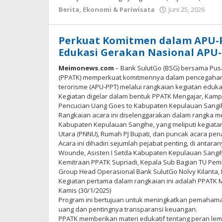
Berita
,
Ekonomi & Pariwisata
Juni 25, 2026
ole
Red
Me
Perkuat Komitmen dalam APU-P
Edukasi Gerakan Nasional APU-
Meimonews.com
– Bank SulutGo (BSG) bersama Pusa
(PPATK) memperkuat komitmennya dalam pencegahan
terorisme (APU-PPT) melalui rangkaian kegiatan eduk
Kegiatan digelar dalam bentuk PPATK Mengajar, Kampa
Pencucian Uang Goes to Kabupaten Kepulauan Sangi
Rangkaian acara ini diselenggarakan dalam rangka me
Kabupaten Kepulauan Sangihe, yang meliputi kegiatan
Utara (PNNU), Rumah PJ Bupati, dan puncak acara p
Acara ini dihadiri sejumlah pejabat penting, di antara
Wounde, Asisten I Setda Kabupaten Kepulauan Sangi
Kemitraan PPATK Supriadi, Kepala Sub Bagian TU Pem
Group Head Operasional Bank SulutGo Nolvy Kilanta, 
Kegiatan pertama dalam rangkaian ini adalah PPATK M
Kamis (30/1/2025)
Program ini bertujuan untuk meningkatkan pemahama
uang dan pentingnya transparansi keuangan.
PPATK memberikan materi edukatif tentang peran le