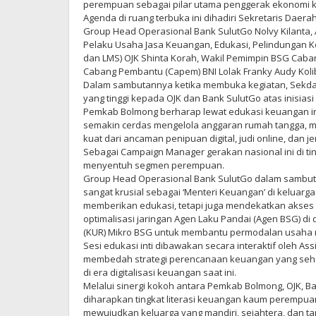
perempuan sebagai pilar utama penggerak ekonomi k
Agenda di ruang terbuka ini dihadiri Sekretaris Dae
Group Head Operasional Bank SulutGo Nolvy Kilanta, 
Pelaku Usaha Jasa Keuangan, Edukasi, Pelindungan
dan LMS) OJK Shinta Korah, Wakil Pemimpin BSG Caba
Cabang Pembantu (Capem) BNI Lolak Franky Audy Koli
Dalam sambutannya ketika membuka kegiatan, Sekd
yang tinggi kepada OJK dan Bank SulutGo atas inisiasi s
Pemkab Bolmong berharap lewat edukasi keuangan in
semakin cerdas mengelola anggaran rumah tangga, ma
kuat dari ancaman penipuan digital, judi online, dan jer
Sebagai Campaign Manager gerakan nasional ini di t
menyentuh segmen perempuan.
Group Head Operasional Bank SulutGo dalam sambu
sangat krusial sebagai ‘Menteri Keuangan’ di keluarga
memberikan edukasi, tetapi juga mendekatkan akses 
optimalisasi jaringan Agen Laku Pandai (Agen BSG) di
(KUR) Mikro BSG untuk membantu permodalan usaha
Sesi edukasi inti dibawakan secara interaktif oleh Ass
membedah strategi perencanaan keuangan yang seha
di era digitalisasi keuangan saat ini.
Melalui sinergi kokoh antara Pemkab Bolmong, OJK, B
diharapkan tingkat literasi keuangan kaum perempua
mewujudkan keluarga yang mandiri, sejahtera, dan tan