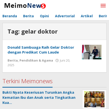
Lewati
ke
konten
Beranda
Berita
Opini
Advertorial
Artikel
Berit
Tag:
gelar doktor
Donald Sambuaga Raih Gelar Doktor
dengan Predikat Cum Laude
Berita
,
Pendidikan & Agama
Juni 20,
2025
oleh
Redaksi
Meimo
Terkini Meimonews
Bukti Nyata Keseriusan Turunkan Angka
Kematian Ibu dan Anak serta Tingkatkan
Kua…