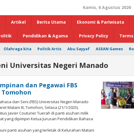
Kamis, 6 Agustus 2026
Artikel
Berita Utama
Ekonomi & Pariwisata
olitik
Pendidikan & Agama
Privacy Policy
Terms 
Olahraga kita
Politik Artis
Abu Sayyaf
ASEAN Games
Ro
eni Universitas Negeri Manado
mpinan dan Pegawai FBS
t Tomohon
ahasa dan Seni (FBS) Universitas Negeri Manado
t Matani III, Tomohon, Selasa (21/1/2025).
us Javier Couturier Tuerah di panti asuhan milik
kat yang dipimpin Ketua Jurusan Pendidikan Bahasa
uni panti asuhan yang terletak di Kelurahan Matani