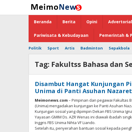
Lewati
ke
konten
Beranda
Berita
Opini
Advertorial
Pariwisata & Kebudayaan
Pemerintah & P
Politik
Sport
Artis
Badminton
Sepakbola
Tag:
Fakultss Bahasa dan S
Disambut Hangat Kunjungan Pi
Unima di Panti Asuhan Nazare
Meimonews.com
– Pimpinan dan pegawai Fakultas B
(Unima) mengadakan kunjungan ke Panti Asuhan Nazare
Kunjungan sosial yang dipimpin Dekan FBS Unima Ignati
Yayasan GMIM Ds. AZR Wenas ini diawali ibadah sing
Inggris FBS Unima Nihta VF Liando.
Setelah itu, penyerahan bantuan sosial kepada pengh