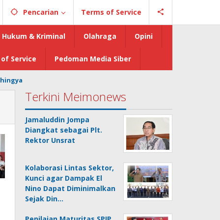
Pencarian
Terms of Service
Hukum & Kriminal
Olahraga
Opini
of Service
Pedoman Media Siber
hingya
Terkini Meimonews
Jamaluddin Jompa
Diangkat sebagai Plt.
Rektor Unsrat
Kolaborasi Lintas Sektor,
Kunci agar Dampak El
Nino Dapat Diminimalkan
Sejak Din…
Penilaian Maturitas SPIP