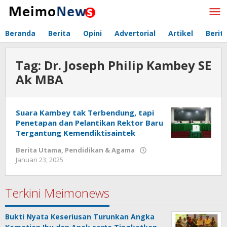
Lewati
ke
konten
Beranda
Berita
Opini
Advertorial
Artikel
Berit
Tag:
Dr. Joseph Philip Kambey SE
Ak MBA
Suara Kambey tak Terbendung, tapi
Penetapan dan Pelantikan Rektor Baru
Tergantung Kemendiktisaintek
Berita Utama
,
Pendidikan & Agama
Januari 23, 2025
oleh
Redaksi
Meimo
Terkini Meimonews
Bukti Nyata Keseriusan Turunkan Angka