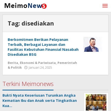
Lewati
ke
konten
Tag:
disediakan
Berkomitmen Berikan Pelayanan
Terbaik, Berbagai Layanan dan
Fasilitas Kebutuhan Finansial Nasabah
Disediakan BSG
Berita
,
Ekonomi & Pariwisata
,
Pemerintah
& Politik
Januari 24, 2025
oleh
Redaksi
Meimo
Terkini Meimonews
Bukti Nyata Keseriusan Turunkan Angka
Kematian Ibu dan Anak serta Tingkatkan
Kua…