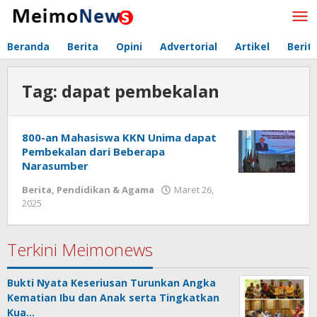
Lewati
ke
konten
Beranda
Berita
Opini
Advertorial
Artikel
Berit
Tag:
dapat pembekalan
800-an Mahasiswa KKN Unima dapat
Pembekalan dari Beberapa
Narasumber
Berita
,
Pendidikan & Agama
Maret 26,
2025
oleh
Redaksi
Meimo
Terkini Meimonews
Bukti Nyata Keseriusan Turunkan Angka
Kematian Ibu dan Anak serta Tingkatkan
Kua…