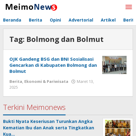
Lewati
ke
konten
Beranda
Berita
Opini
Advertorial
Artikel
Berit
Tag:
Bolmong dan Bolmut
OJK Gandeng BSG dan BNI Sosialisasi
Gencarkan di Kabupaten Bolmong dan
Bolmut
Berita
,
Ekonomi & Pariwisata
Maret 13,
2025
oleh
Redaksi
Meimo
Terkini Meimonews
Bukti Nyata Keseriusan Turunkan Angka
Kematian Ibu dan Anak serta Tingkatkan
Kua…