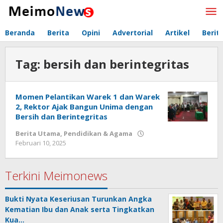
Lewati
ke
konten
Beranda
Berita
Opini
Advertorial
Artikel
Berit
Tag:
bersih dan berintegritas
Momen Pelantikan Warek 1 dan Warek
2, Rektor Ajak Bangun Unima dengan
Bersih dan Berintegritas
Berita Utama
,
Pendidikan & Agama
Februari 10, 2025
oleh
Redaksi
Meimo
Terkini Meimonews
Bukti Nyata Keseriusan Turunkan Angka
Kematian Ibu dan Anak serta Tingkatkan
Kua…