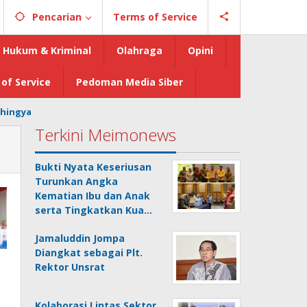
Pencarian
Terms of Service
Hukum & Kriminal
Olahraga
Opini
of Service
Pedoman Media Siber
hingya
Terkini Meimonews
Bukti Nyata Keseriusan
Turunkan Angka
Kematian Ibu dan Anak
serta Tingkatkan Kua…
Jamaluddin Jompa
Diangkat sebagai Plt.
Rektor Unsrat
Kolaborasi Lintas Sektor,