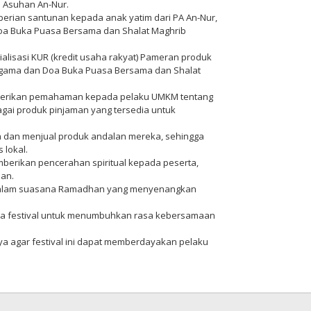
 Asuhan An-Nur.
erian santunan kepada anak yatim dari PA An-Nur,
Doa Buka Puasa Bersama dan Shalat Maghrib
sialisasi KUR (kredit usaha rakyat) Pameran produk
Agama dan Doa Buka Puasa Bersama dan Shalat
emberikan pemahaman kepada pelaku UMKM tentang
ai produk pinjaman yang tersedia untuk
dan menjual produk andalan mereka, sehingga
 lokal.
erikan pencerahan spiritual kepada peserta,
an.
 dalam suasana Ramadhan yang menyenangkan
ama festival untuk menumbuhkan rasa kebersamaan
agar festival ini dapat memberdayakan pelaku
leh
edaksi
eimo