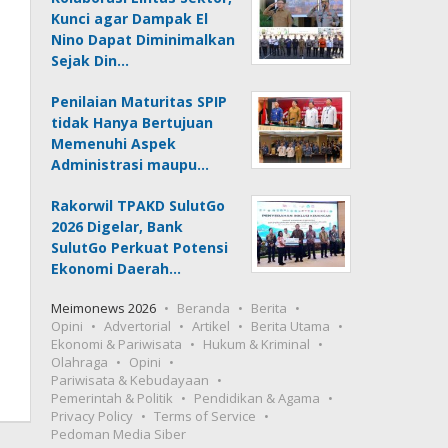
Kunci agar Dampak El
Nino Dapat Diminimalkan
Sejak Din…
Penilaian Maturitas SPIP
tidak Hanya Bertujuan
Memenuhi Aspek
Administrasi maupu…
Rakorwil TPAKD SulutGo
2026 Digelar, Bank
SulutGo Perkuat Potensi
Ekonomi Daerah…
Meimonews 2026
Beranda
Berita
Opini
Advertorial
Artikel
Berita Utama
Ekonomi & Pariwisata
Hukum & Kriminal
Olahraga
Opini
Pariwisata & Kebudayaan
Pemerintah & Politik
Pendidikan & Agama
Privacy Policy
Terms of Service
Pedoman Media Siber