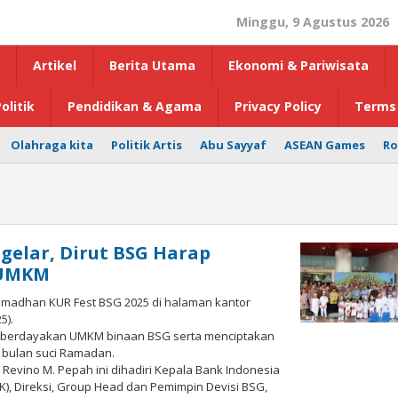
Minggu, 9 Agustus 2026
Artikel
Berita Utama
Ekonomi & Pariwisata
olitik
Pendidikan & Agama
Privacy Policy
Terms 
Olahraga kita
Politik Artis
Abu Sayyaf
ASEAN Games
Ro
gelar, Dirut BSG Harap
 UMKM
amadhan KUR Fest BSG 2025 di halaman kantor
5).
emberdayakan UMKM binaan BSG serta menciptakan
 bulan suci Ramadan.
Revino M. Pepah ini dihadiri Kepala Bank Indonesia
JK), Direksi, Group Head dan Pemimpin Devisi BSG,