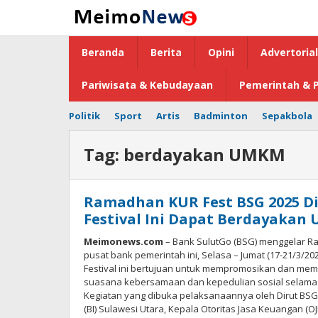
Lewati
ke
konten
Beranda
Berita
Opini
Advertorial
Pariwisata & Kebudayaan
Pemerintah & P
Politik
Sport
Artis
Badminton
Sepakbola
Tag:
berdayakan UMKM
Ramadhan KUR Fest BSG 2025 Di
Festival Ini Dapat Berdayakan
Meimonews.com
– Bank SulutGo (BSG) menggelar R
pusat bank pemerintah ini, Selasa – Jumat (17-21/3/202
Festival ini bertujuan untuk mempromosikan dan m
suasana kebersamaan dan kepedulian sosial selama
Kegiatan yang dibuka pelaksanaannya oleh Dirut BSG 
(BI) Sulawesi Utara, Kepala Otoritas Jasa Keuangan (O