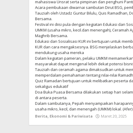
mahasiswa Unsrat serta pimpinan dan penghuni Panti
Acara pembukaan diwarnai sambutan Dirut BSG, pemb
Tauziah oleh Ustadz Guntur Bilulu, Quis Ramadhan, 
Bersama.
Festival ini diisi pula dengan kegiatan Edukasi dan So
UMKM (usaha mikro, kecil.dan menengah), Ceramah 
Maghrib Bersama.
Edukasi dan Sosialisasi KUR ini bertujuan untuk m
KUR dan cara mengaksesnya. BSG menjelaskan berbag
mendukung usaha mereka
Dalam kegiatan pameran, pelaku UMKM memamerkan 
masyarakat dapat mengenal lebih dekat potensi bisnis
Tauziah dan ceramah agama dimaksudkan untuk memb
memperdalam pemahaman tentang nilai-nilai Ramadh
Quiz Ramadan bertujuan untuk melibatkan peserta
sekaligus edukatif
Doa Buka Puasa Bersama dilakukan setiap hari sel
di antara peserta.
Dalam sambutanya, Pepah menyampaikan harapannya 
usaha mikro, kecil, dan menengah (UMKM) lokal. (Afer)
Berita
,
Ekonomi & Pariwisata
Maret 20, 2025
o
R
M