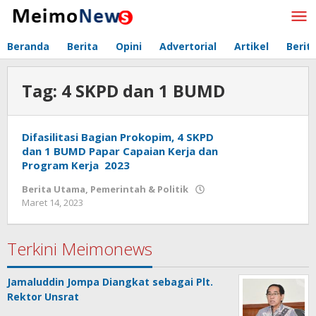
Lewati
ke
konten
Beranda
Berita
Opini
Advertorial
Artikel
Berit
Tag:
4 SKPD dan 1 BUMD
Difasilitasi Bagian Prokopim, 4 SKPD
dan 1 BUMD Papar Capaian Kerja dan
Program Kerja 2023
Berita Utama
,
Pemerintah & Politik
Maret 14, 2023
oleh
Redaksi
Meimo
News
Terkini Meimonews
Jamaluddin Jompa Diangkat sebagai Plt.
Rektor Unsrat