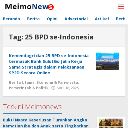
Lewati
ke
konten
Beranda
Berita
Opini
Advertorial
Artikel
Berit
Tag:
25 BPD se-Indonesia
Kemendagri dan 25 BPD se-Indonesia
termasuk Bank SulutGo Jalin Kerja
Sama Strategis dalam Pelaksanaan
SP2D Secara Online
Berita Utama
,
Ekonomi & Pariwisata
,
Pemerintah & Politik
April 18, 2025
oleh
Redaksi
Meimo
Terkini Meimonews
Bukti Nyata Keseriusan Turunkan Angka
Kematian Ibu dan Anak serta Tingkatkan