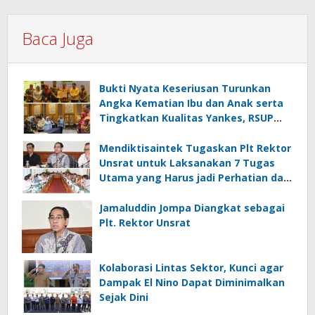
Baca Juga
Bukti Nyata Keseriusan Turunkan
Angka Kematian Ibu dan Anak serta
Tingkatkan Kualitas Yankes, RSUP
Kandou Tandatangani Komitmen
Nasional
Mendiktisaintek Tugaskan Plt Rektor
Unsrat untuk Laksanakan 7 Tugas
Utama yang Harus jadi Perhatian dan
Tanggung Jawab Bersama
Jamaluddin Jompa Diangkat sebagai
Plt. Rektor Unsrat
Kolaborasi Lintas Sektor, Kunci agar
Dampak El Nino Dapat Diminimalkan
Sejak Dini