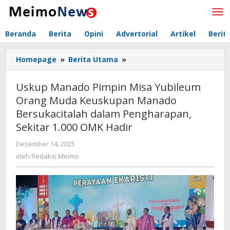
Lewati
ke
konten
Beranda
Berita
Opini
Advertorial
Artikel
Berit
Homepage
»
Berita Utama
»
Uskup
Manado
Pimpin
Uskup Manado Pimpin Misa Yubileum
Misa
Orang Muda Keuskupan Manado
Yubileum
Bersukacitalah dalam Pengharapan,
Orang
Muda
Sekitar 1.000 OMK Hadir
Keuskupan
Desember 14, 2025
oleh
Manado
Redaksi
oleh
Redaksi Meimo
Bersukacitalah
Meimo
dalam
Pengharapan,
Sekitar
1.000
OMK
Hadir