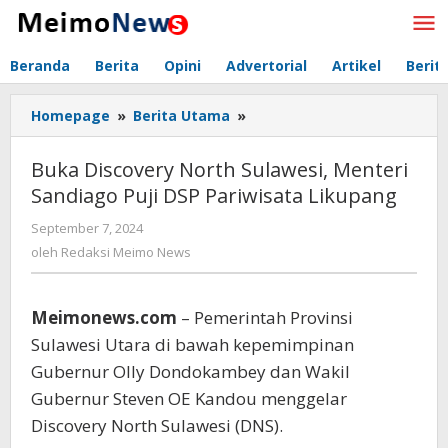
Lewati
ke
konten
Beranda
Berita
Opini
Advertorial
Artikel
Berit
Homepage
»
Berita Utama
»
Buka
Discovery
North
Buka Discovery North Sulawesi, Menteri
Sulawesi,
Sandiago Puji DSP Pariwisata Likupang
Menteri
Sandiago
September 7, 2024
oleh
Puji
Redaksi
oleh
Redaksi Meimo News
DSP
Meimo
Pariwisata
News
Likupang
Meimonews.com
– Pemerintah Provinsi
Sulawesi Utara di bawah kepemimpinan
Gubernur Olly Dondokambey dan Wakil
Gubernur Steven OE Kandou menggelar
Discovery North Sulawesi (DNS).