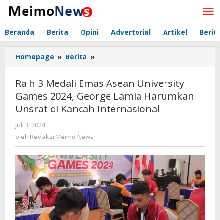
Lewati
ke
konten
Beranda
Berita
Opini
Advertorial
Artikel
Berit
Homepage
»
Berita
»
Raih
3
Medali
Raih 3 Medali Emas Asean University
Emas
Games 2024, George Lamia Harumkan
Asean
Unsrat di Kancah Internasional
University
Games
Juli 3, 2024
oleh
2024,
Redaksi
oleh
Redaksi Meimo News
George
Meimo
Lamia
News
Harumkan
Unsrat
di
Kancah
Internasional