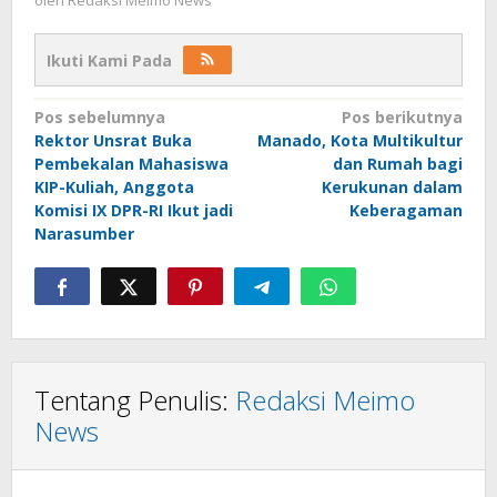
oleh
Redaksi Meimo News
Ikuti Kami Pada
Navigasi
Pos sebelumnya
Pos berikutnya
Rektor Unsrat Buka
Manado, Kota Multikultur
pos
Pembekalan Mahasiswa
dan Rumah bagi
KIP-Kuliah, Anggota
Kerukunan dalam
Komisi IX DPR-RI Ikut jadi
Keberagaman
Narasumber
Tentang Penulis:
Redaksi Meimo
News