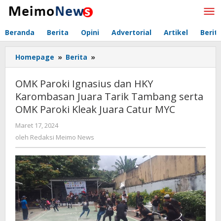
Lewati
ke
konten
Beranda
Berita
Opini
Advertorial
Artikel
Berit
Homepage
»
Berita
»
OMK
Paroki
Ignasius
OMK Paroki Ignasius dan HKY
dan
Karombasan Juara Tarik Tambang serta
HKY
OMK Paroki Kleak Juara Catur MYC
Karombasan
Juara
Maret 17, 2024
oleh
Tarik
Redaksi
oleh
Redaksi Meimo News
Tambang
Meimo
serta
News
OMK
Paroki
Kleak
Juara
Catur
MYC