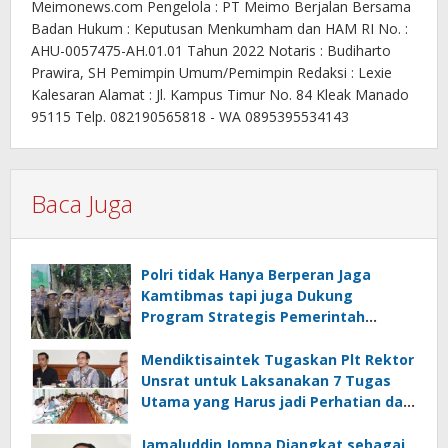
Meimonews.com Pengelola : PT Meimo Berjalan Bersama
Badan Hukum : Keputusan Menkumham dan HAM RI No. :
AHU-0057475-AH.01.01 Tahun 2022 Notaris : Budiharto
Prawira, SH Pemimpin Umum/Pemimpin Redaksi : Lexie
Kalesaran Alamat : Jl. Kampus Timur No. 84 Kleak Manado
95115 Telp. 082190565818 - WA 0895395534143
Baca Juga
Polri tidak Hanya Berperan Jaga
Kamtibmas tapi juga Dukung
Program Strategis Pemerintah
termasuk di Sektor Ketahanan
Pangan
Mendiktisaintek Tugaskan Plt Rektor
Unsrat untuk Laksanakan 7 Tugas
Utama yang Harus jadi Perhatian dan
Tanggung Jawab Bersama
Jamaluddin Jompa Diangkat sebagai