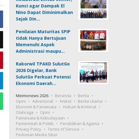
Kunci agar Dampak El
Nino Dapat Diminimalkan
Sejak Din…
Penilaian Maturitas SPIP
tidak Hanya Bertujuan
Memenuhi Aspek
Administrasi maupu…
Rakorwil TPAKD SulutGo
2026 Digelar, Bank
SulutGo Perkuat Potensi
Ekonomi Daerah…
Meimonews 2026
Beranda
Berita
Opini
Advertorial
Artikel
Berita Utama
Ekonomi & Pariwisata
Hukum & Kriminal
Olahraga
Opini
Pariwisata & Kebudayaan
Pemerintah & Politik
Pendidikan & Agama
Privacy Policy
Terms of Service
Pedoman Media Siber