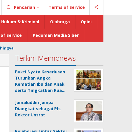
Pencarian
Terms of Service
Hukum & Kriminal
Olahraga
Opini
of Service
Pedoman Media Siber
hingya
Terkini Meimonews
Bukti Nyata Keseriusan
Turunkan Angka
Kematian Ibu dan Anak
serta Tingkatkan Kua…
Jamaluddin Jompa
Diangkat sebagai Plt.
Rektor Unsrat
Kolaborasi Lintas Sektor,