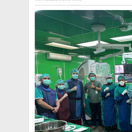
PA-
Meimo
IVS
News