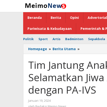
Lewati
ke
konten
Beranda
Berita
Opini
Advertorial
Pariwisata & Kebudayaan
Pemerintah & P
Politik
Sport
Artis
Badminton
Sepakbola
Homepage
»
Berita Utama
»
Tim
Jantung
Anak
Tim Jantung An
RSUP
Kandou
Selamatkan Jiwa
Selamatkan
Jiwa
Anak
dengan PA-IVS
Usia
1
Tahun
Januari 19, 2024
oleh
dengan
Redaksi
oleh
Redaksi Meimo News