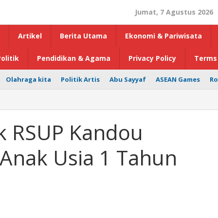
Jumat, 7 Agustus 2026
Artikel
Berita Utama
Ekonomi & Pariwisata
olitik
Pendidikan & Agama
Privacy Policy
Terms 
Olahraga kita
Politik Artis
Abu Sayyaf
ASEAN Games
Ro
ak RSUP Kandou
 Anak Usia 1 Tahun