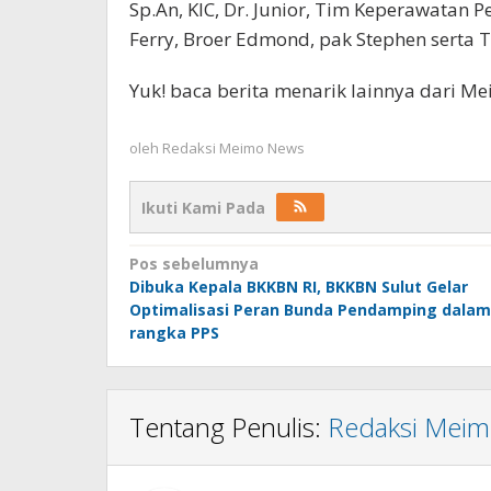
Sp.An, KIC, Dr. Junior, Tim Keperawatan P
Ferry, Broer Edmond, pak Stephen serta Ti
Yuk! baca berita menarik lainnya dari M
oleh
Redaksi Meimo News
Ikuti Kami Pada
Navigasi
Pos sebelumnya
Dibuka Kepala BKKBN RI, BKKBN Sulut Gelar
pos
Optimalisasi Peran Bunda Pendamping dalam
rangka PPS
Tentang Penulis:
Redaksi Mei