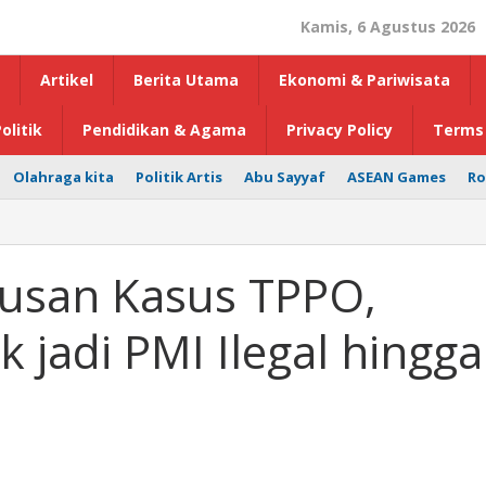
Kamis, 6 Agustus 2026
Artikel
Berita Utama
Ekonomi & Pariwisata
olitik
Pendidikan & Agama
Privacy Policy
Terms 
Olahraga kita
Politik Artis
Abu Sayyaf
ASEAN Games
Ro
tusan Kasus TPPO,
jadi PMI Ilegal hingga