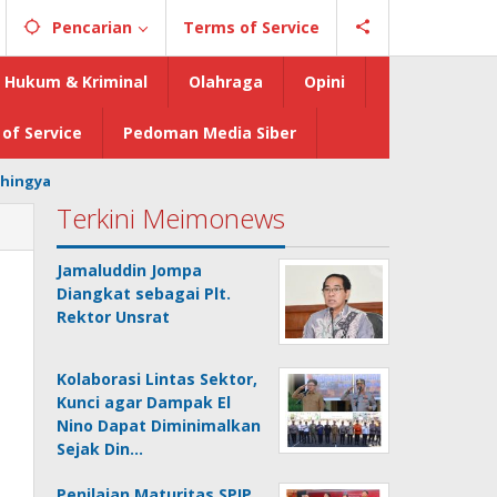
Pencarian
Terms of Service
Hukum & Kriminal
Olahraga
Opini
of Service
Pedoman Media Siber
hingya
Terkini Meimonews
Jamaluddin Jompa
Diangkat sebagai Plt.
Rektor Unsrat
Kolaborasi Lintas Sektor,
Kunci agar Dampak El
Nino Dapat Diminimalkan
Sejak Din…
Penilaian Maturitas SPIP