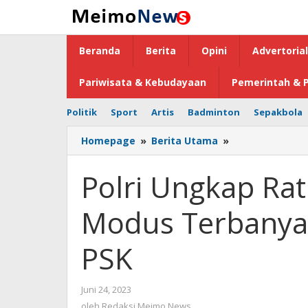
Lewati
ke
konten
Beranda
Berita
Opini
Advertorial
Pariwisata & Kebudayaan
Pemerintah & P
Politik
Sport
Artis
Badminton
Sepakbola
Homepage
»
Berita Utama
»
Polri
Ungkap
Ratusan
Polri Ungkap Ra
Kasus
TPPO,
Modus Terbanyak 
Modus
Terbanyak
jadi
PSK
PMI
Ilegal
hingga
Juni 24, 2023
oleh
PSK
Redaksi
oleh
Redaksi Meimo News