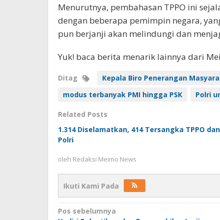
Menurutnya, pembahasan TPPO ini sejala
dengan beberapa pemimpin negara, yang
pun berjanji akan melindungi dan menja
Yuk! baca berita menarik lainnya dari M
Ditag
Kepala Biro Penerangan Masyara
modus terbanyak PMI hingga PSK
Polri 
Related Posts
1.314 Diselamatkan, 414 Tersangka TPPO dan
Polri
oleh
Redaksi Meimo News
Ikuti Kami Pada
Navigasi
Pos sebelumnya