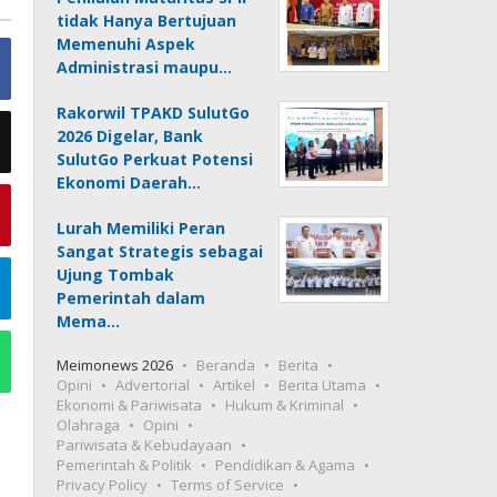
tidak Hanya Bertujuan
Memenuhi Aspek
Administrasi maupu…
Rakorwil TPAKD SulutGo
2026 Digelar, Bank
SulutGo Perkuat Potensi
Ekonomi Daerah…
Lurah Memiliki Peran
Sangat Strategis sebagai
Ujung Tombak
Pemerintah dalam
Mema…
Meimonews 2026
Beranda
Berita
Opini
Advertorial
Artikel
Berita Utama
Ekonomi & Pariwisata
Hukum & Kriminal
Olahraga
Opini
Pariwisata & Kebudayaan
Pemerintah & Politik
Pendidikan & Agama
Privacy Policy
Terms of Service