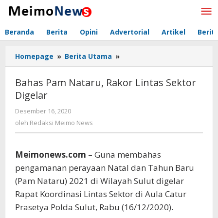
Lewati
ke
konten
Beranda
Berita
Opini
Advertorial
Artikel
Berit
Homepage
»
Berita Utama
»
Bahas
Pam
Nataru,
Bahas Pam Nataru, Rakor Lintas Sektor
Rakor
Digelar
Lintas
Sektor
Desember 16, 2020
oleh
Digelar
Redaksi
oleh
Redaksi Meimo News
Meimo
News
Meimonews.com
– Guna membahas
pengamanan perayaan Natal dan Tahun Baru
(Pam Nataru) 2021 di Wilayah Sulut digelar
Rapat Koordinasi Lintas Sektor di Aula Catur
Prasetya Polda Sulut, Rabu (16/12/2020).