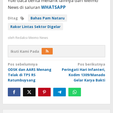
Yuk! baca berita menarik lainnya dari Meimo
News di saluran
WHATSAPP
Ditag
Bahas Pam Nataru
Rakor Lintas Sektor Digelar
oleh
Redaksi Meimo News
Ikuti Kami Pada
Navigasi
Pos sebelumnya
Pos berikutnya
ODSK dan AARS Menang
Peringati Hari Infanteri,
pos
Telak di TPS RS
Kodim 1309/Manado
Ratumbuysang
Gelar Karya Bakti