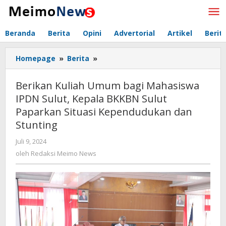
Lewati
ke
konten
Beranda
Berita
Opini
Advertorial
Artikel
Berit
Homepage
»
Berita
»
Berikan
Kuliah
Umum
Berikan Kuliah Umum bagi Mahasiswa
bagi
IPDN Sulut, Kepala BKKBN Sulut
Mahasiswa
Paparkan Situasi Kependudukan dan
IPDN
Sulut,
Stunting
Kepala
Juli 9, 2024
oleh
BKKBN
Redaksi
oleh
Redaksi Meimo News
Sulut
Meimo
Paparkan
News
Situasi
Kependudukan
dan
Stunting