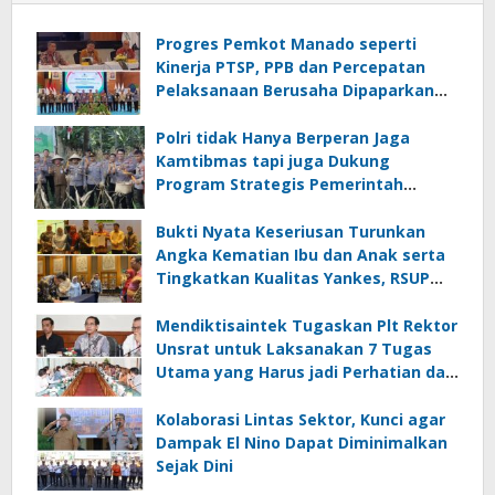
Progres Pemkot Manado seperti
Kinerja PTSP, PPB dan Percepatan
Pelaksanaan Berusaha Dipaparkan
Walikota di Kementerian Investasi
dan Hilirisasi/BKPM
Polri tidak Hanya Berperan Jaga
Kamtibmas tapi juga Dukung
Program Strategis Pemerintah
termasuk di Sektor Ketahanan
Pangan
Bukti Nyata Keseriusan Turunkan
Angka Kematian Ibu dan Anak serta
Tingkatkan Kualitas Yankes, RSUP
Kandou Tandatangani Komitmen
Nasional
Mendiktisaintek Tugaskan Plt Rektor
Unsrat untuk Laksanakan 7 Tugas
Utama yang Harus jadi Perhatian dan
Tanggung Jawab Bersama
Kolaborasi Lintas Sektor, Kunci agar
Dampak El Nino Dapat Diminimalkan
Sejak Dini